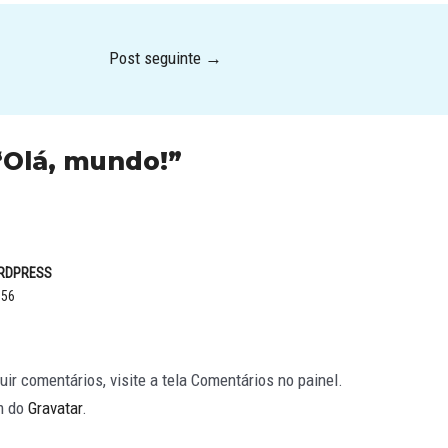
Post seguinte
→
“Olá, mundo!”
ORDPRESS
:56
luir comentários, visite a tela Comentários no painel.
m do
Gravatar
.